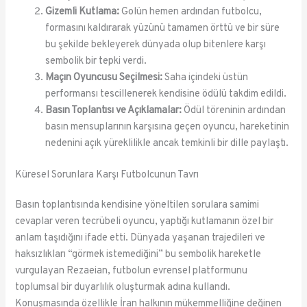
Gizemli Kutlama:
Golün hemen ardından futbolcu,
formasını kaldırarak yüzünü tamamen örttü ve bir süre
bu şekilde bekleyerek dünyada olup bitenlere karşı
sembolik bir tepki verdi.
Maçın Oyuncusu Seçilmesi:
Saha içindeki üstün
performansı tescillenerek kendisine ödülü takdim edildi.
Basın Toplantısı ve Açıklamalar:
Ödül töreninin ardından
basın mensuplarının karşısına geçen oyuncu, hareketinin
nedenini açık yüreklilikle ancak temkinli bir dille paylaştı.
Küresel Sorunlara Karşı Futbolcunun Tavrı
Basın toplantısında kendisine yöneltilen sorulara samimi
cevaplar veren tecrübeli oyuncu, yaptığı kutlamanın özel bir
anlam taşıdığını ifade etti. Dünyada yaşanan trajedileri ve
haksızlıkları “görmek istemediğini” bu sembolik hareketle
vurgulayan Rezaeian, futbolun evrensel platformunu
toplumsal bir duyarlılık oluşturmak adına kullandı.
Konuşmasında özellikle İran halkının mükemmelliğine değinen