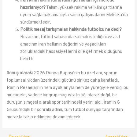
İran Milli Takımı turnuvanın geri kalanı için nerede
hazırlanıyor?
Takım, yüksek rakıma ve iklim şartlarına
uyum sağlamak amacıyla kamp çalışmalarını Meksika’da
sürdürmektedir.
Politik mesaj tartışmaları hakkında futbolcu ne dedi?
Rezaeian, futbol sahasında kalmak istediğini ve asıl
amacının İran halkının değerini ve yaşadıkları
zorluklardaki hassasiyetlerini dile getirmek olduğunu
belirtti.
Sonuç olarak:
2026 Dünya Kupası’nın bu özel anı, sporun
toplumsal vicdan üzerindeki gücünü bir kez daha kanıtladı.
Ramin Rezaeian’ın hem ayaklarıyla hem de yüreğiyle verdiği bu
mücadele, sadece bir grup maçı istatistiği olarak değil, bir
duruşun simgesi olarak spor tarihindeki yerini aldı. İran’ın G
Grubu’ndaki bir sonraki adımı, tüm futbol dünyası tarafından
merakla takip edilmeye devam edecek.