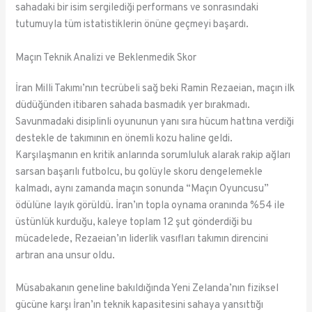
sahadaki bir isim sergilediği performans ve sonrasındaki
tutumuyla tüm istatistiklerin önüne geçmeyi başardı.
Maçın Teknik Analizi ve Beklenmedik Skor
İran Milli Takımı’nın tecrübeli sağ beki Ramin Rezaeian, maçın ilk
düdüğünden itibaren sahada basmadık yer bırakmadı.
Savunmadaki disiplinli oyununun yanı sıra hücum hattına verdiği
destekle de takımının en önemli kozu haline geldi.
Karşılaşmanın en kritik anlarında sorumluluk alarak rakip ağları
sarsan başarılı futbolcu, bu golüyle skoru dengelemekle
kalmadı, aynı zamanda maçın sonunda “Maçın Oyuncusu”
ödülüne layık görüldü. İran’ın topla oynama oranında %54 ile
üstünlük kurduğu, kaleye toplam 12 şut gönderdiği bu
mücadelede, Rezaeian’ın liderlik vasıfları takımın direncini
artıran ana unsur oldu.
Müsabakanın geneline bakıldığında Yeni Zelanda’nın fiziksel
gücüne karşı İran’ın teknik kapasitesini sahaya yansıttığı