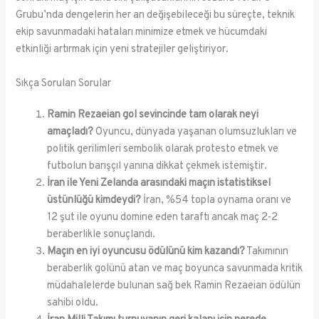
Grubu’nda dengelerin her an değişebileceği bu süreçte, teknik
ekip savunmadaki hataları minimize etmek ve hücumdaki
etkinliği artırmak için yeni stratejiler geliştiriyor.
Sıkça Sorulan Sorular
Ramin Rezaeian gol sevincinde tam olarak neyi
amaçladı?
Oyuncu, dünyada yaşanan olumsuzlukları ve
politik gerilimleri sembolik olarak protesto etmek ve
futbolun barışçıl yanına dikkat çekmek istemiştir.
İran ile Yeni Zelanda arasındaki maçın istatistiksel
üstünlüğü kimdeydi?
İran, %54 topla oynama oranı ve
12 şut ile oyunu domine eden taraftı ancak maç 2-2
beraberlikle sonuçlandı.
Maçın en iyi oyuncusu ödülünü kim kazandı?
Takımının
beraberlik golünü atan ve maç boyunca savunmada kritik
müdahalelerde bulunan sağ bek Ramin Rezaeian ödülün
sahibi oldu.