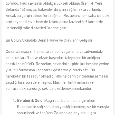
görüldü. Faul sayısının oldukça yüksek olduğu (İran 14, Yeni
Zelanda 18) maçta, hakemler disiplini sağlamakta zorlandı.
Ancak bu gergin atmosfere rağmen Rezaeian, hem saha içindeki
profesyonelliğiyle hem de takımı adına kazandığı 5 kornerde
üstlendiği rolle dikkatleri üzerine çekti.
Bir Golün Ardındaki Derin Hikaye ve Olayların Gelişimi
Golün atılmasının hemen ardından yaşananlar, stadyumdaki
binlerce taraftarı ve ekran başındaki izleyicileri bir anlığına
sessizliğe bürüdü. Rezaeian, sevincini alışıldık kutlamalar yerine
yüzünü formasına kapatarak göstermeyi tercih etti. Bu
hareketin bir tesadüf olmadığı, aksine derin bir toplumsal mesaj
taşıdığı kısa sürede anlaşıldı. Maçın en kritik anlarını ve
sonrasındaki süreci şu şekilde özetlemek mümkündür:
Beraberlik Golü:
Maçın son bölümlerine girilirken
Rezaeian’ın sağ kanattan yaptığı bindirme, şık bir vuruşla
sonuçlandı ve top Yeni Zelanda ağlarıyla buluştu.