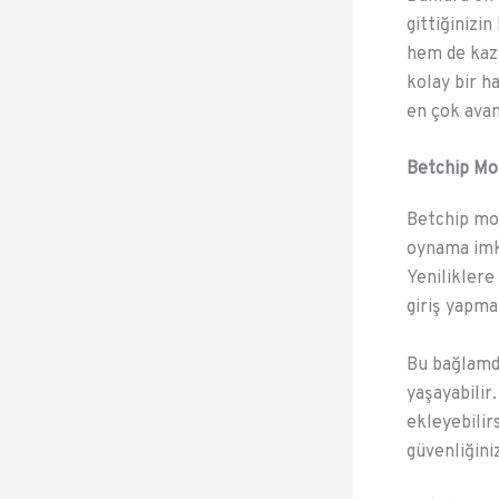
gittiğinizi
hem de kaza
kolay bir h
en çok avant
Betchip Mob
Betchip mob
oynama imka
Yeniliklere 
giriş yapma
Bu bağlamda
yaşayabilir
ekleyebilir
güvenliğini