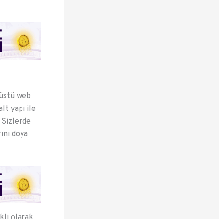
 üstü web
lt yapı ile
 Sizlerde
fini doya
kli olarak