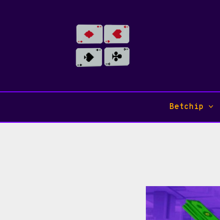
İçeriğe
atla
Betchip