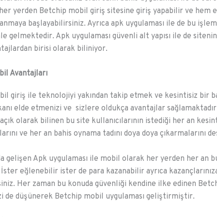
n her yerden Betchip mobil giriş sitesine giriş yapabilir ve he
nmaya başlayabilirsiniz. Ayrıca apk uygulaması ile de bu işle
ale gelmektedir. Apk uygulaması güvenli alt yapısı ile de sitenin
ajlardan birisi olarak biliniyor.
il Avantajları
il giriş ile teknolojiyi yakından takip etmek ve kesintisiz bir b
nı elde etmenizi ve sizlere oldukça avantajlar sağlamaktadır
açık olarak bilinen bu site kullanıcılarının istediği her an kesin
larını ve her an bahis oynama tadını doya doya çıkarmalarını de
 gelişen Apk uygulaması ile mobil olarak her yerden her an b
. İster eğlenebilir ister de para kazanabilir ayrıca kazançlarını
siniz. Her zaman bu konuda güvenliği kendine ilke edinen Betc
zi de düşünerek Betchip mobil uygulaması geliştirmiştir.