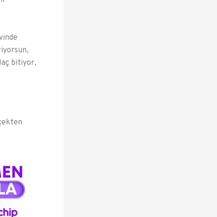
nı
vinde
iyorsun,
aç bitiyor,
rçekten