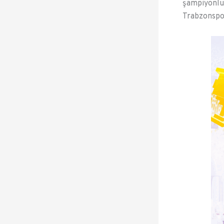
şampiyonluk
Trabzonspor