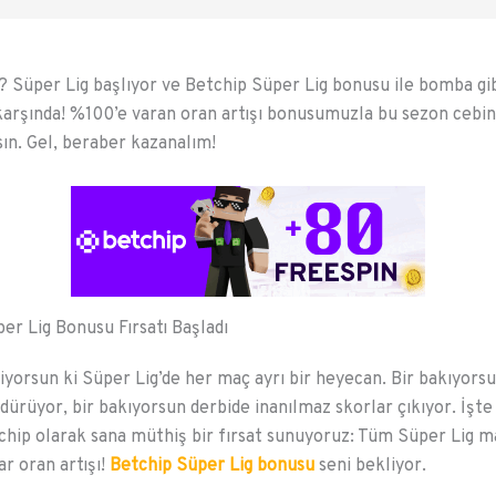
? Süper Lig başlıyor ve Betchip Süper Lig bonusu ile bomba gib
rşında! %100’e varan oran artışı bonusumuzla bu sezon cebin
ın. Gel, beraber kazanalım!
er Lig Bonusu Fırsatı Başladı
iyorsun ki Süper Lig’de her maç ayrı bir heyecan. Bir bakıyor
ldürüyor, bir bakıyorsun derbide inanılmaz skorlar çıkıyor. İşt
hip olarak sana müthiş bir fırsat sunuyoruz: Tüm Süper Lig m
r oran artışı!
Betchip Süper Lig bonusu
seni bekliyor.