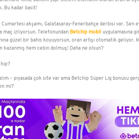
ölümüne tıkla, bahsini yap. Sistem otomatik olarak oran artışı
. Bu kadar basit!
 Cumartesi akşamı, Galatasaray-Fenerbahçe derbisi var. Sen e
a maç izliyorsun. Telefonundan
Betchip mobil
uygulamasına gir
mına güzel bir bahis koyuyorsun, oran artışı otomatik geliyor. M
n kazanmış hem cebin dolmuş! Daha ne olsun?
hip?
lım – piyasada çok site var ama Betchip Süper Lig bonusu ge
en mi?