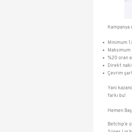
Kampanya de
Minimum 1.
Maksimum 5
%20 oran ar
Direkt nak
Çevrim şart
Yani kazand
farkı bu!
Hemen Baş
Betchip’e ü