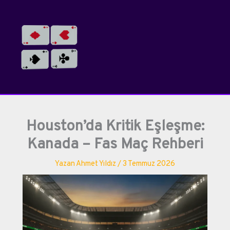
İçeriğe
atla
Houston’da Kritik Eşleşme:
Kanada – Fas Maç Rehberi
Yazan
Ahmet Yıldız
/
3 Temmuz 2026