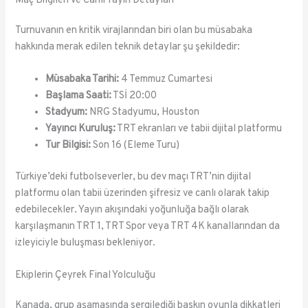
Maç Bilgileri ve Canlı Yayın Detayları
Turnuvanın en kritik virajlarından biri olan bu müsabaka
hakkında merak edilen teknik detaylar şu şekildedir:
Müsabaka Tarihi:
4 Temmuz Cumartesi
Başlama Saati:
TSİ 20:00
Stadyum:
NRG Stadyumu, Houston
Yayıncı Kuruluş:
TRT ekranları ve tabii dijital platformu
Tur Bilgisi:
Son 16 (Eleme Turu)
Türkiye’deki futbolseverler, bu dev maçı TRT’nin dijital
platformu olan tabii üzerinden şifresiz ve canlı olarak takip
edebilecekler. Yayın akışındaki yoğunluğa bağlı olarak
karşılaşmanın TRT 1, TRT Spor veya TRT 4K kanallarından da
izleyiciyle buluşması bekleniyor.
Ekiplerin Çeyrek Final Yolculuğu
Kanada, grup aşamasında sergilediği baskın oyunla dikkatleri