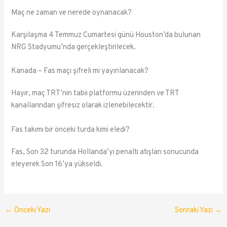
Maç ne zaman ve nerede oynanacak?
Karşılaşma 4 Temmuz Cumartesi günü Houston’da bulunan
NRG Stadyumu’nda gerçekleştirilecek.
Kanada – Fas maçı şifreli mi yayınlanacak?
Hayır, maç TRT’nin tabii platformu üzerinden ve TRT
kanallarından şifresiz olarak izlenebilecektir.
Fas takımı bir önceki turda kimi eledi?
Fas, Son 32 turunda Hollanda’yı penaltı atışları sonucunda
eleyerek Son 16’ya yükseldi.
←
Önceki Yazı
Sonraki Yazı
→