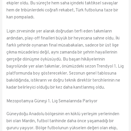
ekipler oldu. Bu süreçte hem saha içindeki taktiksel savaşlar
hem de tribünlerdeki coğrafi rekabet, Türk futboluna taze bir
kan pompaladı.
Ligin zirvesinde yer alarak doğrudan terfi eden takımların
ardından, play-off finalleri büyük bir heyecana sahne oldu. İki
farklı şehirde oynanan final müsabakaları, sadece bir üst lige
çıkma mücadelesi değil, aynı zamanda bir şehrin hayallerinin
gerçeğe dönüşme öyküsüydü. Bu başarı hikâyelerinin
başrolünde yer alan takımlar, önümüzdeki sezon Trendyol 1. Lig
platformunda boy gösterecekler. Sezonun genel tablosuna
bakıldığında, istikrarın ve doğru teknik direktör tercihlerinin ne
kadar belirleyici olduğu bir kez daha kanıtlanmış oldu.
Mezopotamya Güneşi 1. Lig Semalarında Parlıyor
Güneydoğu Anadolu bölgesinin en köklü yerleşim yerlerinden
biri olan Mardin, futbol tarihinde daha önce yaşamadığı bir
gururu yaşıyor. Bölge futbolunun yükselen değeri olan ekip,