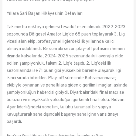
Yıllara Sari Başarı Hikâyesinin Detayları
Takımın bu noktaya gelmesi tesadüf eseri olmadı. 2022-2023
sezonunda Bölgesel Amatör Lig’de 68 puan toplayarak 3. Lig
vizesi alan ekip, profesyonel liglerdeki ilk yıllarında kalıcı
olmaya odaklandı. Bir sonraki sezon play-off potasının hemen
dışında kalsalar da, 2024-2025 sezonunda ikili averajla elde
edilen şampiyonluk, takımı 2. Lig’e taşıdı. 2. Lig’deki ilk
sezonlarında ise 71 puan gibi yüksek bir bareme ulaşarak ligi
ikinci sırada bitirdiler. Play-off sürecinde Kahramanmaraş
ekibiyle oynanan ve penaltılara giden o gerilimli maçlar, aslında
şampiyonluğun habercisi gibiydi. Diyarbakır’daki final maçı ise
bu uzun ve meşakkatli yolculuğun görkemli finali oldu. Rıdvan
Aşar liderliğindeki yönetim, kulübü kurumsal bir yapıya
kavuşturarak saha dışındaki başarıyı saha içine yansıtmayı
başardı.