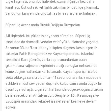
Lig’e taşıması, onun bu liglerdeki uzmanlığını bir kez daha
kanıtladı. Üst üste iki yıl farklı takımları bir üst lige çıkarmak,
Sarıgül’ün kariyerinde unutulmaz bir sayfa olarak kalacak.
Süper Lig Arenasında Büyük Değişim Rüzgarları
Alt liglerdeki bu yükseliş heyecanı sürerken, Süper Lig
tarafında da dramatik vedalar ve büyük kutlamalar yaşandı.
Sezonun 33. haftası itibarıyla ligden düşmesi kesinleşen ilk
takımlar Fatih Karagümrük ve Kayserispor oldu. İstanbul
temsilcisi Karagümrük, zorlu deplasmanlardan puan
çıkarmasına rağmen rakiplerinin aldığı sonuçlar neticesinde
küme düşme hattından kurtulamadı. Kayserispor için ise bu
veda oldukça sarsıcı oldu; tam 11 sezondur aralıksız mücadele
ettikleri en üst seviyeden düşmek, kulüp camiasında büyük bir
üzüntüye yol açtı. Ligin son haftasında düşecek üçüncü takımı
belirleyecek olan Antalyaspor, Gençlerbirliği, Kasımpaşa ve
Eyüpspor arasındaki rekabet ise nefesleri kesmeye devam
ediyor.