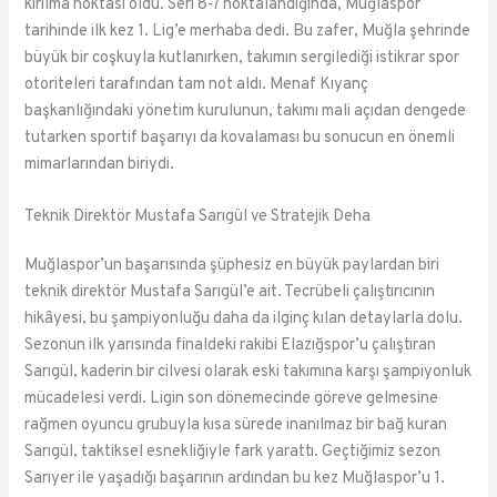
kırılma noktası oldu. Seri 8-7 noktalandığında, Muğlaspor
tarihinde ilk kez 1. Lig’e merhaba dedi. Bu zafer, Muğla şehrinde
büyük bir coşkuyla kutlanırken, takımın sergilediği istikrar spor
otoriteleri tarafından tam not aldı. Menaf Kıyanç
başkanlığındaki yönetim kurulunun, takımı mali açıdan dengede
tutarken sportif başarıyı da kovalaması bu sonucun en önemli
mimarlarından biriydi.
Teknik Direktör Mustafa Sarıgül ve Stratejik Deha
Muğlaspor’un başarısında şüphesiz en büyük paylardan biri
teknik direktör Mustafa Sarıgül’e ait. Tecrübeli çalıştırıcının
hikâyesi, bu şampiyonluğu daha da ilginç kılan detaylarla dolu.
Sezonun ilk yarısında finaldeki rakibi Elazığspor’u çalıştıran
Sarıgül, kaderin bir cilvesi olarak eski takımına karşı şampiyonluk
mücadelesi verdi. Ligin son dönemecinde göreve gelmesine
rağmen oyuncu grubuyla kısa sürede inanılmaz bir bağ kuran
Sarıgül, taktiksel esnekliğiyle fark yarattı. Geçtiğimiz sezon
Sarıyer ile yaşadığı başarının ardından bu kez Muğlaspor’u 1.