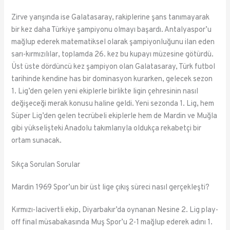
Zirve yarışında ise Galatasaray, rakiplerine şans tanımayarak
bir kez daha Türkiye şampiyonu olmayı başardı. Antalyaspor’u
mağlup ederek matematiksel olarak şampiyonluğunu ilan eden
sarı-kırmızılılar, toplamda 26. kez bu kupayı müzesine götürdü.
Üst üste dördüncü kez şampiyon olan Galatasaray, Türk futbol
tarihinde kendine has bir dominasyon kurarken, gelecek sezon
1. Lig’den gelen yeni ekiplerle birlikte ligin çehresinin nasıl
değişeceği merak konusu haline geldi. Yeni sezonda 1. Lig, hem
Süper Lig’den gelen tecrübeli ekiplerle hem de Mardin ve Muğla
gibi yükselişteki Anadolu takımlarıyla oldukça rekabetçi bir
ortam sunacak.
Sıkça Sorulan Sorular
Mardin 1969 Spor’un bir üst lige çıkış süreci nasıl gerçekleşti?
Kırmızı-lacivertli ekip, Diyarbakır’da oynanan Nesine 2. Lig play-
off final müsabakasında Muş Spor’u 2-1 mağlup ederek adını 1.