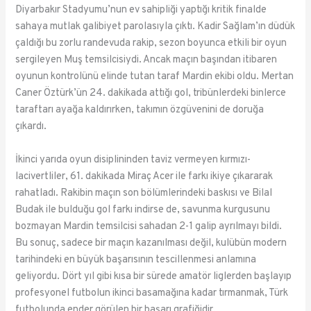
Diyarbakır Stadyumu’nun ev sahipliği yaptığı kritik finalde
sahaya mutlak galibiyet parolasıyla çıktı. Kadir Sağlam’ın düdük
çaldığı bu zorlu randevuda rakip, sezon boyunca etkili bir oyun
sergileyen Muş temsilcisiydi. Ancak maçın başından itibaren
oyunun kontrolünü elinde tutan taraf Mardin ekibi oldu. Mertan
Caner Öztürk’ün 24. dakikada attığı gol, tribünlerdeki binlerce
taraftarı ayağa kaldırırken, takımın özgüvenini de doruğa
çıkardı.
İkinci yarıda oyun disiplininden taviz vermeyen kırmızı-
lacivertliler, 61. dakikada Miraç Acer ile farkı ikiye çıkararak
rahatladı. Rakibin maçın son bölümlerindeki baskısı ve Bilal
Budak ile bulduğu gol farkı indirse de, savunma kurgusunu
bozmayan Mardin temsilcisi sahadan 2-1 galip ayrılmayı bildi.
Bu sonuç, sadece bir maçın kazanılması değil, kulübün modern
tarihindeki en büyük başarısının tescillenmesi anlamına
geliyordu. Dört yıl gibi kısa bir sürede amatör liglerden başlayıp
profesyonel futbolun ikinci basamağına kadar tırmanmak, Türk
futbolunda ender görülen bir başarı grafiğidir.