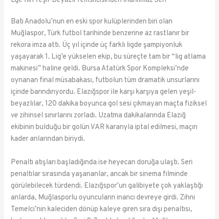
Ege’nin Yeşil-Beyazlı Temsilcisinden İnanılmaz Seri
Batı Anadolu’nun en eski spor kulüplerinden biri olan
Muğlaspor, Türk futbol tarihinde benzerine az rastlanır bir
rekora imza attı. Üç yıl içinde üç farklı ligde şampiyonluk
yaşayarak 1. Lig’e yükselen ekip, bu süreçte tam bir “lig atlama
makinesi” haline geldi. Bursa Atatürk Spor Kompleksi’nde
oynanan final müsabakası, futbolun tüm dramatik unsurlarını
içinde barındırıyordu. Elazığspor ile karşı karşıya gelen yeşil-
beyazlılar, 120 dakika boyunca gol sesi çıkmayan maçta fiziksel
ve zihinsel sınırlarını zorladı. Uzatma dakikalarında Elazığ
ekibinin bulduğu bir golün VAR kararıyla iptal edilmesi, maçın
kader anlarından biriydi.
Penaltı atışları başladığında ise heyecan doruğa ulaştı. Seri
penaltılar sırasında yaşananlar, ancak bir sinema filminde
görülebilecek türdendi. Elazığspor’un galibiyete çok yaklaştığı
anlarda, Muğlasporlu oyuncuların inancı devreye girdi. Zihni
Temelci’nin kaleciden dönüp kaleye giren sıra dışı penaltısı,