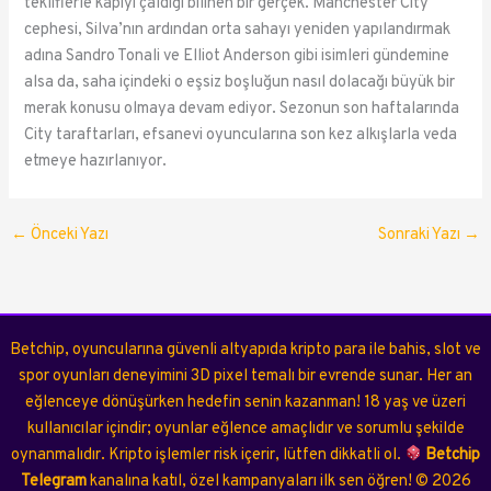
tekliflerle kapıyı çaldığı bilinen bir gerçek. Manchester City
cephesi, Silva’nın ardından orta sahayı yeniden yapılandırmak
adına Sandro Tonali ve Elliot Anderson gibi isimleri gündemine
alsa da, saha içindeki o eşsiz boşluğun nasıl dolacağı büyük bir
merak konusu olmaya devam ediyor. Sezonun son haftalarında
City taraftarları, efsanevi oyuncularına son kez alkışlarla veda
etmeye hazırlanıyor.
←
Önceki Yazı
Sonraki Yazı
→
Betchip, oyuncularına güvenli altyapıda kripto para ile bahis, slot ve
spor oyunları deneyimini 3D pixel temalı bir evrende sunar. Her an
eğlenceye dönüşürken hedefin senin kazanman! 18 yaş ve üzeri
kullanıcılar içindir; oyunlar eğlence amaçlıdır ve sorumlu şekilde
oynanmalıdır. Kripto işlemler risk içerir, lütfen dikkatli ol.
Betchip
Telegram
kanalına katıl, özel kampanyaları ilk sen öğren!
©
2026