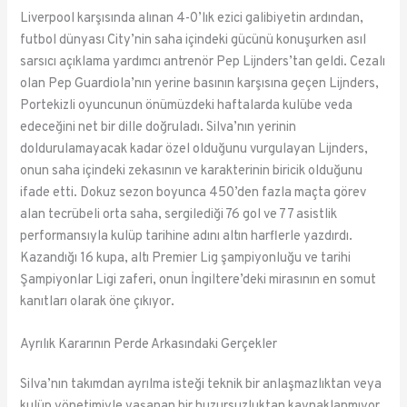
Liverpool karşısında alınan 4-0’lık ezici galibiyetin ardından,
futbol dünyası City’nin saha içindeki gücünü konuşurken asıl
sarsıcı açıklama yardımcı antrenör Pep Lijnders’tan geldi. Cezalı
olan Pep Guardiola’nın yerine basının karşısına geçen Lijnders,
Portekizli oyuncunun önümüzdeki haftalarda kulübe veda
edeceğini net bir dille doğruladı. Silva’nın yerinin
doldurulamayacak kadar özel olduğunu vurgulayan Lijnders,
onun saha içindeki zekasının ve karakterinin biricik olduğunu
ifade etti. Dokuz sezon boyunca 450’den fazla maçta görev
alan tecrübeli orta saha, sergilediği 76 gol ve 77 asistlik
performansıyla kulüp tarihine adını altın harflerle yazdırdı.
Kazandığı 16 kupa, altı Premier Lig şampiyonluğu ve tarihi
Şampiyonlar Ligi zaferi, onun İngiltere’deki mirasının en somut
kanıtları olarak öne çıkıyor.
Ayrılık Kararının Perde Arkasındaki Gerçekler
Silva’nın takımdan ayrılma isteği teknik bir anlaşmazlıktan veya
kulüp yönetimiyle yaşanan bir huzursuzluktan kaynaklanmıyor.