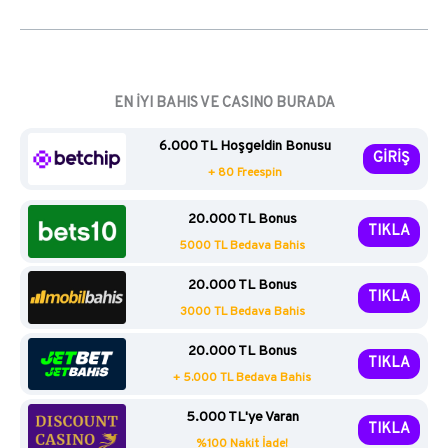
EN İYI BAHIS VE CASINO BURADA
6.000 TL Hoşgeldin Bonusu
GİRİŞ
+ 80 Freespin
20.000 TL Bonus
TIKLA
5000 TL Bedava Bahis
20.000 TL Bonus
TIKLA
3000 TL Bedava Bahis
20.000 TL Bonus
TIKLA
+ 5.000 TL Bedava Bahis
5.000 TL'ye Varan
TIKLA
%100 Nakit İade!