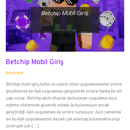
Betchip Mobil Giriş
betonline
Betchip mobil giriş bahis ve casino sitesi uygulamalarının yerine
geçebilecek bir Apk uygulaması geliştirerek sizlere harika bir alt
yapı sunar. Betchip akıllı cihazlar da bulunan uygulama veya
indirme sitelerinde güvenlik sebebi ile bulunmuyor ancak
geliştirdiği Apk uygulaması ile sizlere sunuluyor. Aynı zamanda
ise bu Apk uygulamasının da pek çok avantajı bulunmakta olup
sizler pek çok […]