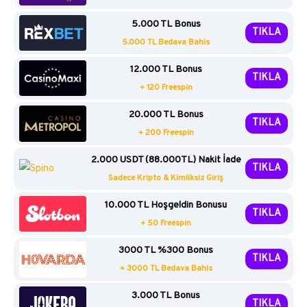
5.000 TL Bonus
TIKLA
5.000 TL Bedava Bahis
12.000 TL Bonus
TIKLA
+ 120 Freespin
20.000 TL Bonus
TIKLA
+ 200 Freespin
2.000 USDT (88.000TL) Nakit İade
TIKLA
Sadece Kripto & Kimliksiz Giriş
10.000 TL Hoşgeldin Bonusu
TIKLA
+ 50 Freespin
3000 TL %300 Bonus
TIKLA
+ 3000 TL Bedava Bahis
3.000 TL Bonus
TIKLA