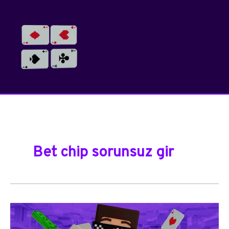
İçeriğe
atla
Bet chip sorunsuz gir