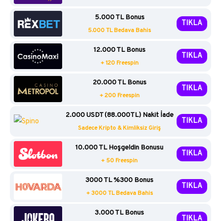
5.000 TL Bonus
TIKLA
5.000 TL Bedava Bahis
12.000 TL Bonus
TIKLA
+ 120 Freespin
20.000 TL Bonus
TIKLA
+ 200 Freespin
2.000 USDT (88.000TL) Nakit İade
TIKLA
Sadece Kripto & Kimliksiz Giriş
10.000 TL Hoşgeldin Bonusu
TIKLA
+ 50 Freespin
3000 TL %300 Bonus
TIKLA
+ 3000 TL Bedava Bahis
3.000 TL Bonus
TIKLA