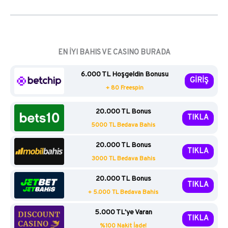
EN İYI BAHIS VE CASINO BURADA
6.000 TL Hoşgeldin Bonusu
GİRİŞ
+ 80 Freespin
20.000 TL Bonus
TIKLA
5000 TL Bedava Bahis
20.000 TL Bonus
TIKLA
3000 TL Bedava Bahis
20.000 TL Bonus
TIKLA
+ 5.000 TL Bedava Bahis
5.000 TL'ye Varan
TIKLA
%100 Nakit İade!