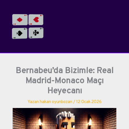
İçeriğe
atla
Bernabeu’da Bizimle: Real
Madrid-Monaco Maçı
Heyecanı
Yazan
hakan oyunbozan
/
12 Ocak 2026