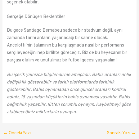
seçenek olabilir.
Gerçeğe Dönüşen Beklentiler
Bu gece Santiago Bernabeu sadece bir stadyum değil, aynı
zamanda tarihi anların yaşanacağı bir sahne olacak.
Ancelotti’nin takımının bu karşılaşmada nasıl bir performans
sergileyeceğini hep birlikte göreceğiz. Biz de bu heyecanın bir
parçası olalım ve unutulmaz bir futbol gecesi yaşayalım!
Bu içerik yalnızca bilgilendirme amaçlıdır. Bahis oranları anlık
değişiklik gösterebilir ve farklı platformlarda farklılık
gösterebilir. Bahis oynamadan önce güncel oranları kontrol
ediniz. 18 yaşından küçüklerin bahis oynaması yasaktır. Bahis
bağımlılık yapabilir, lütfen sorumlu oynayın. Kaybetmeyi göze
alabileceğiniz miktarlarla oynayın.
←
Önceki Yazı
Sonraki Yazı
→