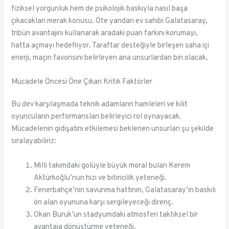
fiziksel yorgunluk hem de psikolojik baskıyla nasıl başa
çıkacakları merak konusu. Öte yandan ev sahibi Galatasaray,
tribün avantajını kullanarak aradaki puan farkını korumayı,
hatta açmayı hedefliyor. Taraftar desteğiyle birleşen saha içi
enerji, maçın favorisini belirleyen ana unsurlardan biri olacak.
Mücadele Öncesi Öne Çıkan Kritik Faktörler
Bu dev karşılaşmada teknik adamların hamleleri ve kilit
oyuncuların performansları belirleyici rol oynayacak.
Mücadelenin gidişatını etkilemesi beklenen unsurları şu şekilde
sıralayabiliriz:
Milli takımdaki golüyle büyük moral bulan Kerem
Aktürkoğlu’nun hızı ve bitiricilik yeteneği.
Fenerbahçe’nin savunma hattının, Galatasaray’ın baskılı
ön alan oyununa karşı sergileyeceği direnç.
Okan Buruk’un stadyumdaki atmosferi taktiksel bir
avantaja dönüştürme yeteneği.