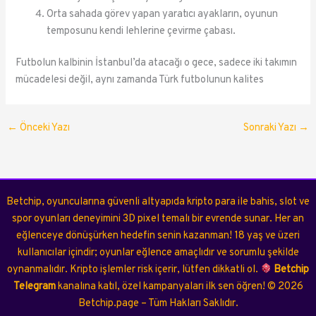
Orta sahada görev yapan yaratıcı ayakların, oyunun
temposunu kendi lehlerine çevirme çabası.
Futbolun kalbinin İstanbul’da atacağı o gece, sadece iki takımın
mücadelesi değil, aynı zamanda Türk futbolunun kalites
←
Önceki Yazı
Sonraki Yazı
→
Betchip, oyuncularına güvenli altyapıda kripto para ile bahis, slot ve
spor oyunları deneyimini 3D pixel temalı bir evrende sunar. Her an
eğlenceye dönüşürken hedefin senin kazanman! 18 yaş ve üzeri
kullanıcılar içindir; oyunlar eğlence amaçlıdır ve sorumlu şekilde
oynanmalıdır. Kripto işlemler risk içerir, lütfen dikkatli ol.
Betchip
Telegram
kanalına katıl, özel kampanyaları ilk sen öğren!
©
2026
Betchip.page – Tüm Hakları Saklıdır.