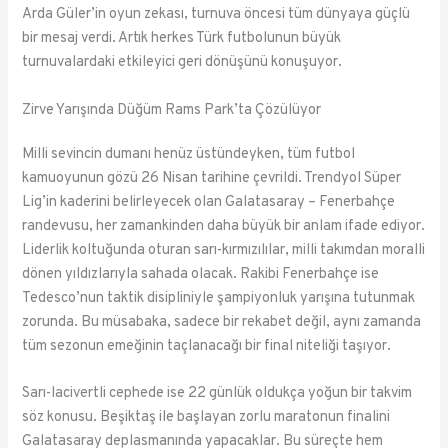
Arda Güler’in oyun zekası, turnuva öncesi tüm dünyaya güçlü
bir mesaj verdi. Artık herkes Türk futbolunun büyük
turnuvalardaki etkileyici geri dönüşünü konuşuyor.
Zirve Yarışında Düğüm Rams Park’ta Çözülüyor
Milli sevincin dumanı henüz üstündeyken, tüm futbol
kamuoyunun gözü 26 Nisan tarihine çevrildi. Trendyol Süper
Lig’in kaderini belirleyecek olan Galatasaray – Fenerbahçe
randevusu, her zamankinden daha büyük bir anlam ifade ediyor.
Liderlik koltuğunda oturan sarı-kırmızılılar, milli takımdan moralli
dönen yıldızlarıyla sahada olacak. Rakibi Fenerbahçe ise
Tedesco’nun taktik disipliniyle şampiyonluk yarışına tutunmak
zorunda. Bu müsabaka, sadece bir rekabet değil, aynı zamanda
tüm sezonun emeğinin taçlanacağı bir final niteliği taşıyor.
Sarı-lacivertli cephede ise 22 günlük oldukça yoğun bir takvim
söz konusu. Beşiktaş ile başlayan zorlu maratonun finalini
Galatasaray deplasmanında yapacaklar. Bu süreçte hem