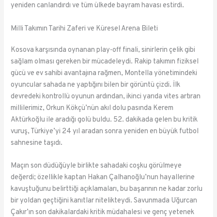
yeniden canlandırdı ve tüm ülkede bayram havası estirdi.
Milli Takımın Tarihi Zaferi ve Küresel Arena Bileti
Kosova karşısında oynanan play-off finali, sinirlerin çelik gibi
sağlam olması gereken bir mücadeleydi. Rakip takımın fiziksel
gücü ve ev sahibi avantajına rağmen, Montella yönetimindeki
oyuncular sahada ne yaptığını bilen bir görüntü çizdi. İlk
devredeki kontrollü oyunun ardından, ikinci yarıda vites artıran
millilerimiz, Orkun Kökçü’nün akıl dolu pasında Kerem
Aktürkoğlu ile aradığı golü buldu. 52. dakikada gelen bu kritik
vuruş, Türkiye’yi 24 yıl aradan sonra yeniden en büyük futbol
sahnesine taşıdı.
Maçın son düdüğüyle birlikte sahadaki coşku görülmeye
değerdi; özellikle kaptan Hakan Çalhanoğlu’nun hayallerine
kavuştuğunu belirttiği açıklamaları, bu başarının ne kadar zorlu
bir yoldan geçtiğini kanıtlar nitelikteydi. Savunmada Uğurcan
Çakır’ın son dakikalardaki kritik müdahalesi ve genç yetenek