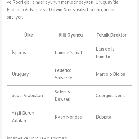
ve Rodri gibi isimler oyunun merkezindeyken, Uruguay’da
Federico Valverde ve Darwin Nunez ikilisi hücum gücünü
sırtlıyor.
Ülke
Kilit Oyuncu
Teknik Direktör
Luis de la
İspanya
Lamine Yamal
Fuente
Federico
Uruguay
Marcelo Bielsa
Valverde
Salem Al-
Suudi Arabistan
Georgios Donis
Dawsari
Yeşil Burun
Ryan Mendes
Bubista
Adaları
İspanya ve Uruguay Kapışması