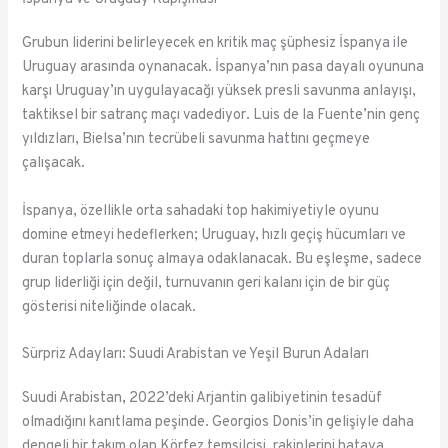
Grubun liderini belirleyecek en kritik maç şüphesiz İspanya ile
Uruguay arasında oynanacak. İspanya’nın pasa dayalı oyununa
karşı Uruguay’ın uygulayacağı yüksek presli savunma anlayışı,
taktiksel bir satranç maçı vadediyor. Luis de la Fuente’nin genç
yıldızları, Bielsa’nın tecrübeli savunma hattını geçmeye
çalışacak.
İspanya, özellikle orta sahadaki top hakimiyetiyle oyunu
domine etmeyi hedeflerken; Uruguay, hızlı geçiş hücumları ve
duran toplarla sonuç almaya odaklanacak. Bu eşleşme, sadece
grup liderliği için değil, turnuvanın geri kalanı için de bir güç
gösterisi niteliğinde olacak.
Sürpriz Adayları: Suudi Arabistan ve Yeşil Burun Adaları
Suudi Arabistan, 2022’deki Arjantin galibiyetinin tesadüf
olmadığını kanıtlama peşinde. Georgios Donis’in gelişiyle daha
dengeli bir takım olan Körfez temsilcisi, rakiplerini hataya